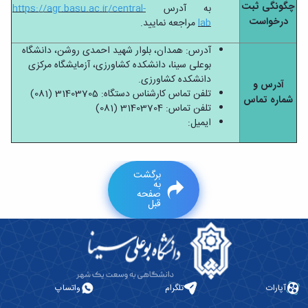
چگونگی ثبت
به آدرس
https://agr.basu.ac.ir/central-
درخواست
lab
مراجعه نمایید.
آدرس: همدان، بلوار شهید احمدی روشن، دانشگاه
بوعلی سینا، دانشکده کشاورزی، آزمایشگاه مرکزی
دانشکده کشاورزی.
آدرس و
تلفن تماس کارشناس دستگاه: 31403705 (081)
شماره تماس
تلفن تماس: 31403704 (081)
ایمیل:
برگشت
به
صفحه
قبل
آپارات
تلگرام
واتساپ