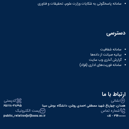
سامانه پاسخگوئی به شکایات وزارت علوم، تحقیقات و فناوری
دسترسی
سامانه شفافیت
بیانیه صیانت از داده‌ها
گزارش آماری وب‌ سایت
سامانه فوریت‌های اداری (فؤاد)
ارتباط با ما
نشانی
کدپستی
همدان، چهارباغ شهید مصطفی احمدی روشن، دانشگاه بوعلی سینا
۶۵۱۷۸-۳۸۶۹۵
شماره تماس
پست الکترونیک
public_relation[at]basu.ac.ir
31400000 - 081