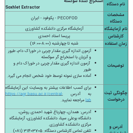
استخراج کننده سوکسله
نام دستگاه
Soxhlet Extractor
مشخصات
PECOFOD - پکوفود - ایران
دستگاه
آزمایشگاه مرکزی دانشکده کشاورزی
نام آزمایشگاه
پریسا استاد احمدی
کارشناس
شنبه تا چهارشنبه (8:00-16:00)
زمان استفاده
آزمون اندازه گیری مقدار چربی در خوراک دام، طیور
و آبزیان با استخراج گر سوکسله
آزمون اندازه گیری مقدار چربی در خوراک دام و
توضیحات
طیور
آماده سازی نمونه توسط خود شخص انجام می گیرد.
برای کسب اطلاعات بیشتر به وبسایت این آزمایشگاه
چگونگی ثبت
به آدرس
https://agr.basu.ac.ir/central-
درخواست
lab
مراجعه نمایید.
آدرس: همدان، چهارباغ شهید احمدی روشن،
دانشگاه بوعلی سینا، دانشکده کشاورزی، آزمایشگاه
مرکزی دانشکده کشاورزی.
آدرس و
تلفن تماس کارشناس دستگاه: 31403705 (081)