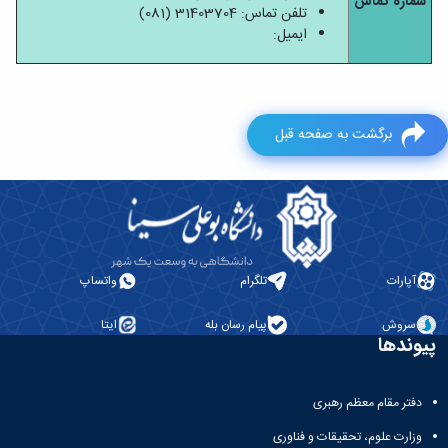
شماره تماس
تلفن تماس: 31403704 (081)
ایمیل:
برگشت به صفحه قبل
آپارات
تلگرام
واتساپ
سروش
پیام رسان بله
ایتا
پیوندها
دفتر مقام معظم رهبری
وزارت علوم، تحقیقات و فناوری